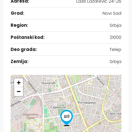
Adresa:
Laze Lazarević 24-26
Grad:
Novi Sad
Region:
Srbija
Poštanski kod:
21000
Deo grada:
Telep
Zemlja:
Srbija
+
−