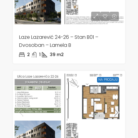
Laze Lazarević 24-26 – Stan B01 –
Dvosoban – Lamela B
2
1
39
m2
NA PRODAJU