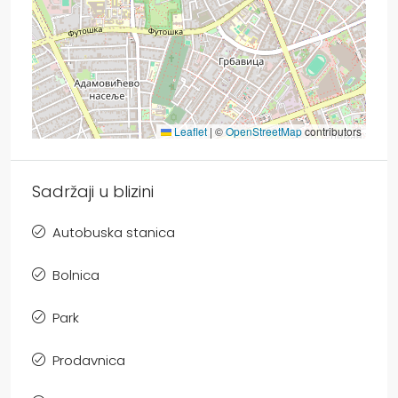
Leaflet
|
©
OpenStreetMap
contributors
Sadržaji u blizini
Autobuska stanica
Bolnica
Park
Prodavnica