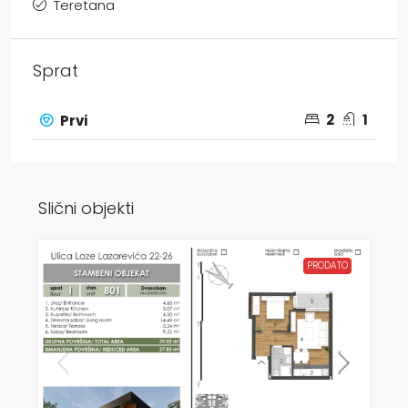
Teretana
Sprat
2
1
Prvi
Slični objekti
PRODATO