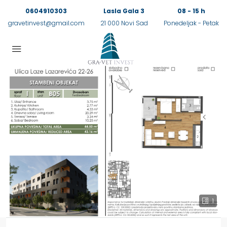
0604910303
Lasla Gala 3
08 - 15 h
gravetinvest@gmail.com
21 000 Novi Sad
Ponedeljak - Petak
1