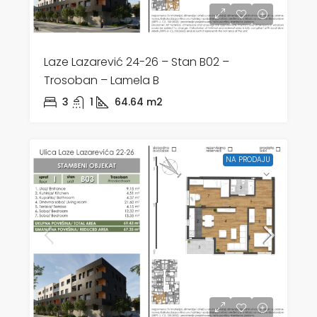
Laze Lazarević 24-26 – Stan B02 –
Trosoban – Lamela B
3
1
64.64
m2
NA PRODAJU