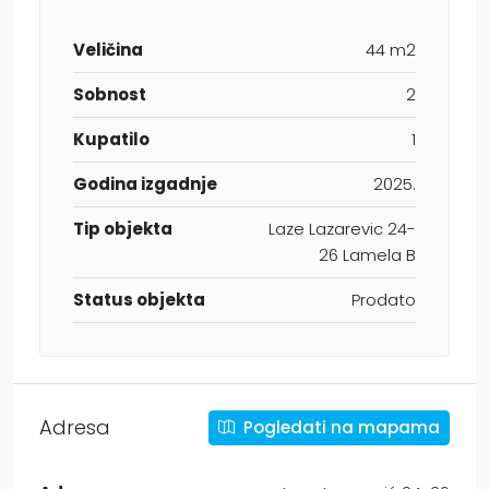
Veličina
44 m2
Sobnost
2
Kupatilo
1
Godina izgadnje
2025.
Tip objekta
Laze Lazarevic 24-
26 Lamela B
Status objekta
Prodato
Adresa
Pogledati na mapama