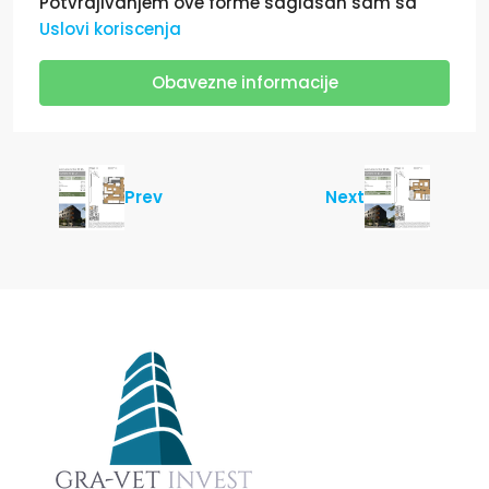
Potvrdjivanjem ove forme saglasan sam sa
Uslovi koriscenja
Obavezne informacije
Prev
Next