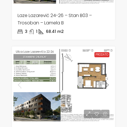
Laze Lazarević 24-26 – Stan B03 –
Trosoban – Lamela B
3
1
68.41
m2
PRODATO