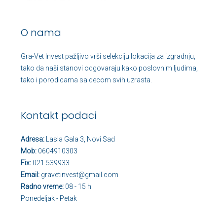
O nama
Gra-Vet Invest pažljivo vrši selekciju lokacija za izgradnju,
tako da naši stanovi odgovaraju kako poslovnim ljudima,
tako i porodicama sa decom svih uzrasta.
Kontakt podaci
Adresa:
Lasla Gala 3, Novi Sad
Mob:
0604910303
Fix:
021 539933
Email:
gravetinvest@gmail.com
Radno vreme:
08 - 15 h
Ponedeljak - Petak