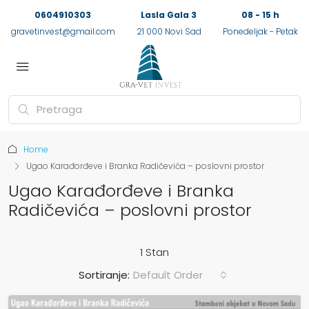
0604910303
Lasla Gala 3
08 - 15 h
gravetinvest@gmail.com
21 000 Novi Sad
Ponedeljak - Petak
Home
Ugao Karađorđeve i Branka Radičevića – poslovni prostor
Ugao Karađorđeve i Branka
Radičevića – poslovni prostor
1 Stan
Sortiranje:
Default Order