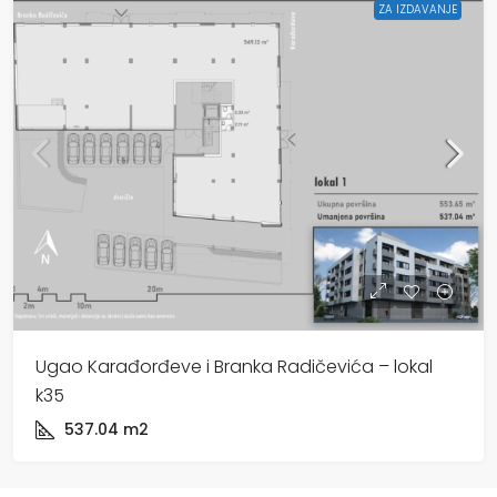
ZA IZDAVANJE
Ugao Karađorđeve i Branka Radičevića – lokal
k35
537.04
m2