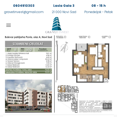
0604910303
Lasla Gala 3
08 - 15 h
gravetinvest@gmail.com
21 000 Novi Sad
Ponedeljak - Petak
1