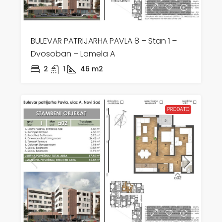
BULEVAR PATRIJARHA PAVLA 8 – Stan 1 –
Dvosoban – Lamela A
2
1
46
m2
PRODATO