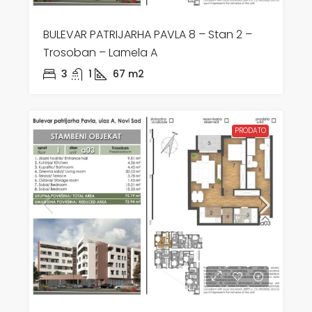
BULEVAR PATRIJARHA PAVLA 8 – Stan 2 –
Trosoban – Lamela A
3
1
67
m2
PRODATO