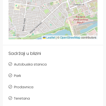
Leaflet
|
©
OpenStreetMap
contributors
Sadržaji u blizini
Autobuska stanica
Park
Prodavnica
Teretana