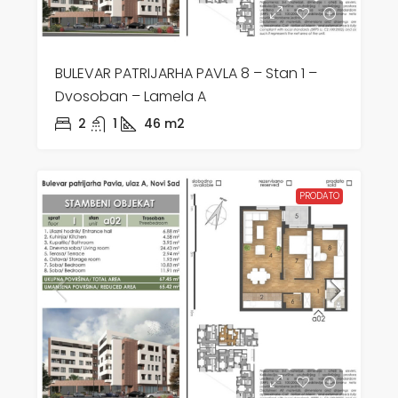
BULEVAR PATRIJARHA PAVLA 8 – Stan 1 –
Dvosoban – Lamela A
2
1
46
m2
PRODATO