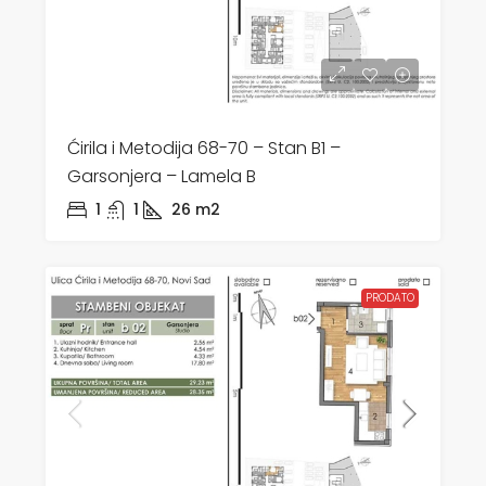
Ćirila i Metodija 68-70 – Stan B1 –
Garsonjera – Lamela B
1
1
26
m2
PRODATO