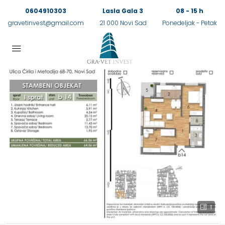
0604910303
Lasla Gala 3
08 - 15 h
gravetinvest@gmail.com
21 000 Novi Sad
Ponedeljak - Petak
1