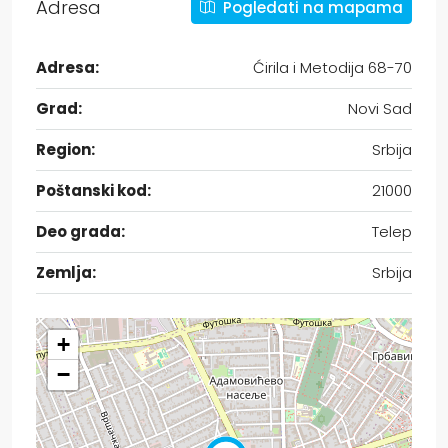
Adresa
Pogledati na mapama
Adresa:
Ćirila i Metodija 68-70
Grad:
Novi Sad
Region:
Srbija
Poštanski kod:
21000
Deo grada:
Telep
Zemlja:
Srbija
+
−