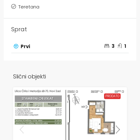
Teretana
Sprat
3
1
Prvi
Slični objekti
PRODATO