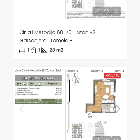
Ćirila i Metodija 68-70 – Stan B2 –
Garsonjera– Lamela B
1
1
28
m2
PRODATO