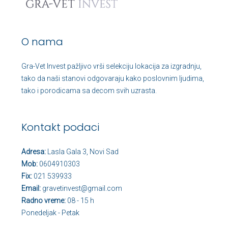
O nama
Gra-Vet Invest pažljivo vrši selekciju lokacija za izgradnju,
tako da naši stanovi odgovaraju kako poslovnim ljudima,
tako i porodicama sa decom svih uzrasta.
Kontakt podaci
Adresa:
Lasla Gala 3, Novi Sad
Mob:
0604910303
Fix:
021 539933
Email:
gravetinvest@gmail.com
Radno vreme:
08 - 15 h
Ponedeljak - Petak