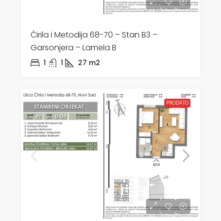
Ćirila i Metodija 68-70 – Stan B3 –
Garsonjera – Lamela B
1
1
27
m2
PRODATO