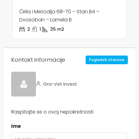
Ćirila i Metodija 68-70 – Stan B4 –
Dvosoban – Lamela B
2
1
35
m2
Kontakt informacije
Pogledati stanove
Gra-Vet Invest
Raspitajte se o ovoj nepokretnosti
Ime