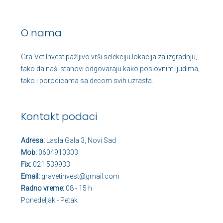
O nama
Gra-Vet Invest pažljivo vrši selekciju lokacija za izgradnju,
tako da naši stanovi odgovaraju kako poslovnim ljudima,
tako i porodicama sa decom svih uzrasta.
Kontakt podaci
Adresa:
Lasla Gala 3, Novi Sad
Mob:
0604910303
Fix:
021 539933
Email:
gravetinvest@gmail.com
Radno vreme:
08 - 15 h
Ponedeljak - Petak