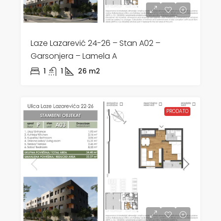
Laze Lazarević 24-26 – Stan A02 –
Garsonjera – Lamela A
1
1
26
m2
PRODATO