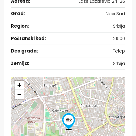
Adresa:
Laze Lazarević 24-26
Grad:
Novi Sad
Region:
Srbija
Poštanski kod:
21000
Deo grada:
Telep
Zemlja:
Srbija
+
−