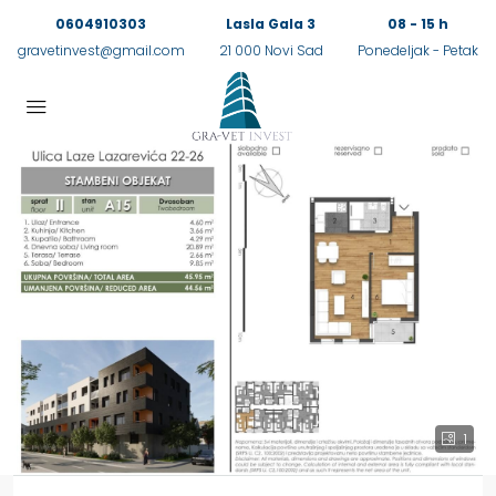
0604910303
Lasla Gala 3
08 - 15 h
gravetinvest@gmail.com
21 000 Novi Sad
Ponedeljak - Petak
1