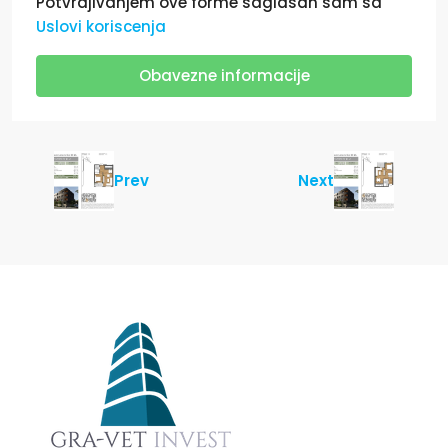
Potvrdjivanjem ove forme saglasan sam sa
Uslovi koriscenja
Obavezne informacije
Prev
Next