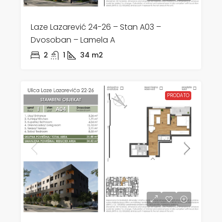
Laze Lazarević 24-26 – Stan A03 –
Dvosoban – Lamela A
2
1
34
m2
PRODATO