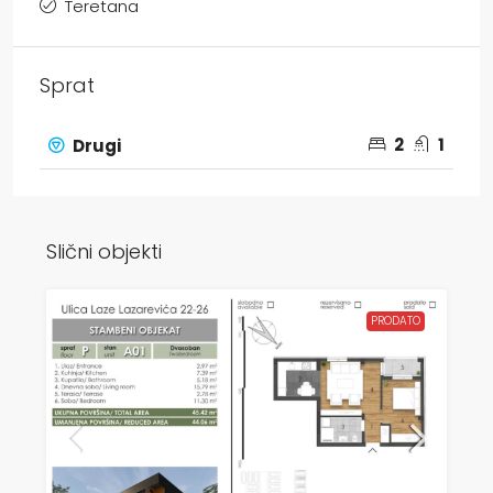
Teretana
Sprat
2
1
Drugi
Slični objekti
PRODATO