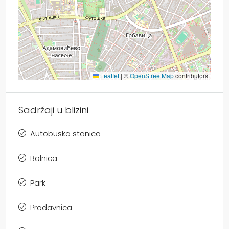
Leaflet
|
©
OpenStreetMap
contributors
Sadržaji u blizini
Autobuska stanica
Bolnica
Park
Prodavnica