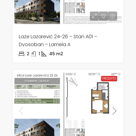
Laze Lazarević 24-26 – Stan A01 –
Dvosoban – Lamela A
2
1
45
m2
PRODATO