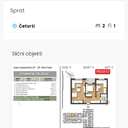
Sprat
2
1
Četvrti
Slični objekti
PRODATO