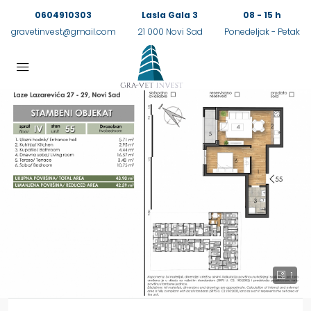
0604910303
Lasla Gala 3
08 - 15 h
gravetinvest@gmail.com
21 000 Novi Sad
Ponedeljak - Petak
1