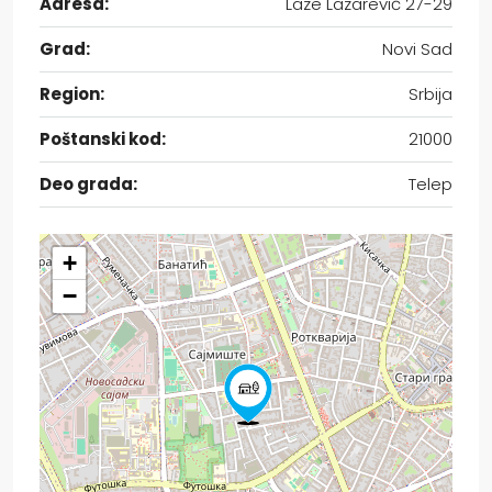
Adresa:
Laze Lazarević 27-29
Grad:
Novi Sad
Region:
Srbija
Poštanski kod:
21000
Deo grada:
Telep
+
−