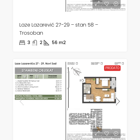
Laze Lazarević 27-29 – stan 58 –
Trosoban
3
2
56
m2
PRODATO