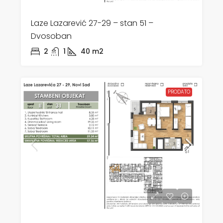
Laze Lazarević 27-29 – stan 51 –
Dvosoban
2
1
40
m2
PRODATO