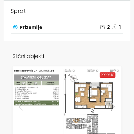
Sprat
2
1
Prizemlje
Slični objekti
PRODATO