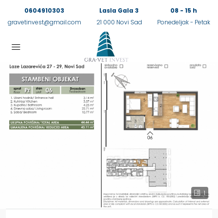
0604910303
Lasla Gala 3
08 - 15 h
gravetinvest@gmail.com
21 000 Novi Sad
Ponedeljak - Petak
1