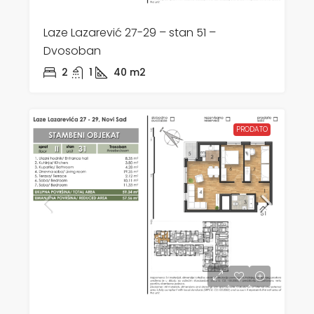
Laze Lazarević 27-29 – stan 51 –
Dvosoban
2
1
40
m2
PRODATO