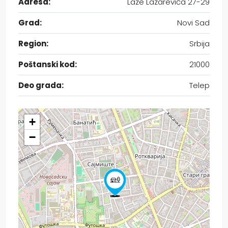
Adresa:
Laze Lazarevića 27-29
Grad:
Novi Sad
Region:
Srbija
Poštanski kod:
21000
Deo grada:
Telep
+
−