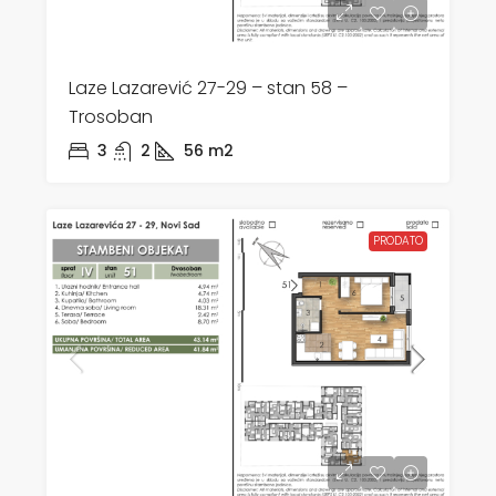
Laze Lazarević 27-29 – stan 58 –
Trosoban
3
2
56
m2
PRODATO