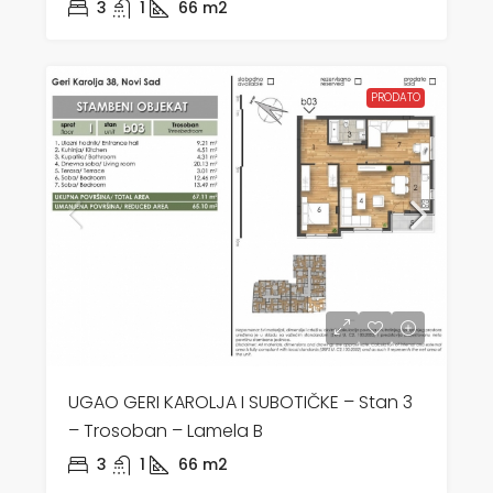
3
1
66
m2
PRODATO
UGAO GERI KAROLJA I SUBOTIČKE – Stan 3
– Trosoban – Lamela B
3
1
66
m2