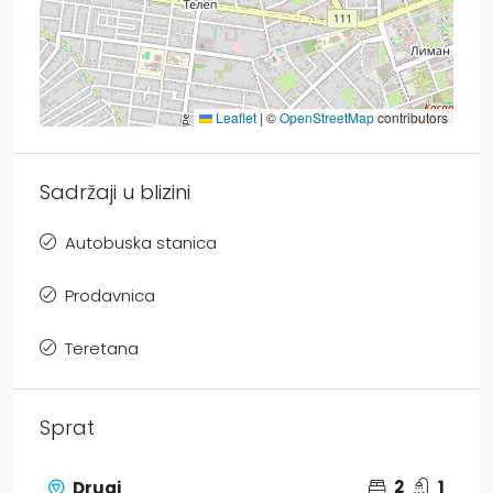
Leaflet
|
©
OpenStreetMap
contributors
Sadržaji u blizini
Autobuska stanica
Prodavnica
Teretana
Sprat
2
1
Drugi