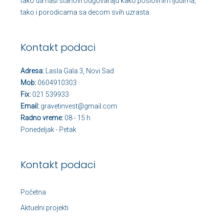
tako da naši stanovi odgovaraju kako poslovnim ljudima,
tako i porodicama sa decom svih uzrasta.
Kontakt podaci
Adresa:
Lasla Gala 3, Novi Sad
Mob:
0604910303
Fix:
021 539933
Email:
gravetinvest@gmail.com
Radno vreme:
08 - 15 h
Ponedeljak - Petak
Kontakt podaci
Početna
Aktuelni projekti