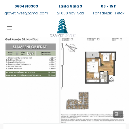
0604910303
Lasla Gala 3
08 - 15 h
gravetinvest@gmail.com
21 000 Novi Sad
Ponedeljak - Petak
1