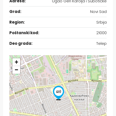
Adresa:
Ugao Geri Karolja i Subotičke
Grad:
Novi Sad
Region:
Srbija
Poštanski kod:
21000
Deo grada:
Telep
+
−