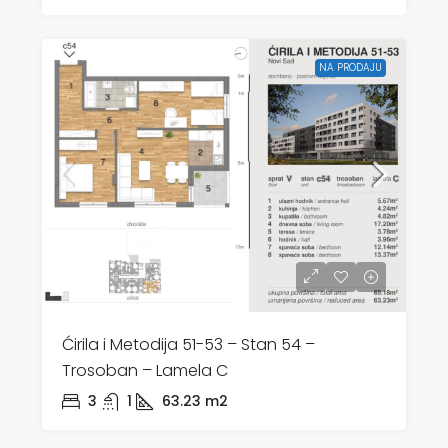
NA PRODAJU
Ćirila i Metodija 51-53 – Stan 54 –
Trosoban – Lamela C
3
1
63.23
m2