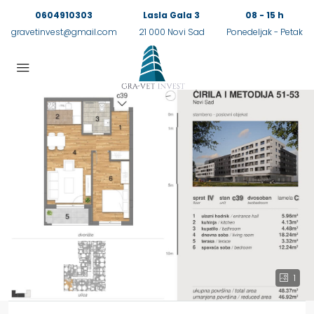
0604910303
Lasla Gala 3
08 - 15 h
gravetinvest@gmail.com
21 000 Novi Sad
Ponedeljak - Petak
1