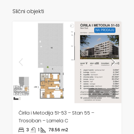
Slični objekti
NA PRODAJU
Ćirila i Metodija 51-53 – Stan 55 –
Trosoban – Lamela C
3
1
78.56
m2