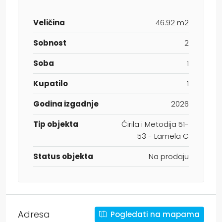
Veličina
46.92 m2
Sobnost
2
Soba
1
Kupatilo
1
Godina izgadnje
2026
Tip objekta
Ćirila i Metodija 51-
53 - Lamela C
Status objekta
Na prodaju
Adresa
Pogledati na mapama