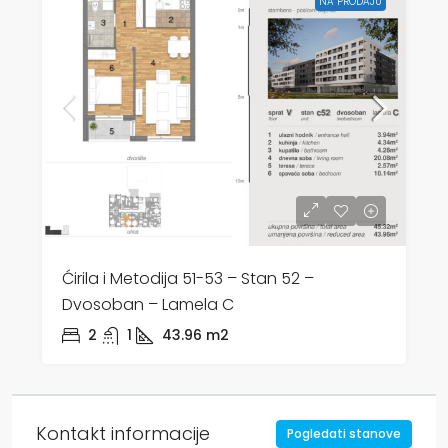
NA PRODAJU
Ćirila i Metodija 51-53 – Stan 52 –
Dvosoban – Lamela C
2
1
43.96
m2
Kontakt informacije
Pogledati stanove