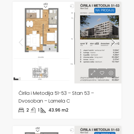
NA PRODAJU
Ćirila i Metodija 51-53 – Stan 53 –
Dvosoban – Lamela C
2
1
43.96
m2