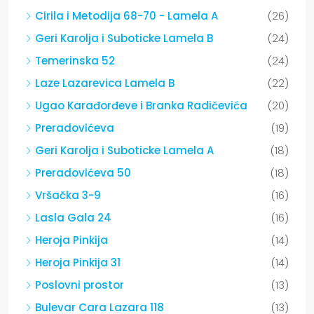
Cirila i Metodija 68-70 - Lamela A
(26)
Geri Karolja i Suboticke Lamela B
(24)
Temerinska 52
(24)
Laze Lazarevica Lamela B
(22)
Ugao Karađorđeve i Branka Radičevića
(20)
Preradovićeva
(19)
Geri Karolja i Suboticke Lamela A
(18)
Preradovićeva 50
(18)
Vršačka 3-9
(16)
Lasla Gala 24
(16)
Heroja Pinkija
(14)
Heroja Pinkija 31
(14)
Poslovni prostor
(13)
Bulevar Cara Lazara 118
(13)