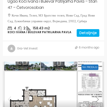
Ugao Koči Ivana i Bulevar Patrijarha Pavla – Stan
47 – Četvorosoban
Кочи Ивана, Телеп, МЗ Братство телеп, Нови Сад, Град Нови
Сад, Јужнобачки управни округ, Војводина, 21102, Србија
4
2
158.43
m2
KOCI IVANA I BULEVAR PATRIJARHA PAVLA
Detaljnije
6 months ago
Gra-Vet Invest
NA PRODAJU