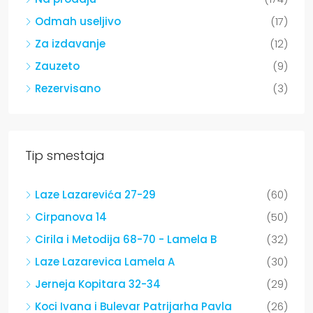
Odmah useljivo
(17)
Za izdavanje
(12)
Zauzeto
(9)
Rezervisano
(3)
Tip smestaja
Laze Lazarevića 27-29
(60)
Cirpanova 14
(50)
Cirila i Metodija 68-70 - Lamela B
(32)
Laze Lazarevica Lamela A
(30)
Jerneja Kopitara 32-34
(29)
Koci Ivana i Bulevar Patrijarha Pavla
(26)