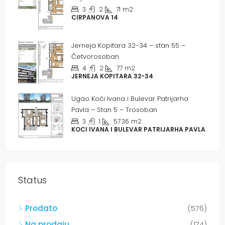
3
2
71
m2
CIRPANOVA 14
Jerneja Kopitara 32-34 – stan 55 –
Četvorosoban
4
2
77
m2
JERNEJA KOPITARA 32-34
Ugao Koči Ivana i Bulevar Patrijarha
Pavla – Stan 5 – Trosoban
3
1
57.36
m2
KOCI IVANA I BULEVAR PATRIJARHA PAVLA
Status
Prodato
(576)
Na prodaju
(174)