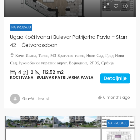
NA PRODAJU
Ugao Koči Ivana i Bulevar Patrijarha Pavla – Stan
42 – Četvorosoban
Кочи Ивана, Телеп, МЗ Братство телеп, Нови Сад, Град Нови
Сад, Јужнобачки управни округ, Војводина, 21102, Србија
4
2
112.52
m2
KOCI IVANA I BULEVAR PATRIJARHA PAVLA
Detaljnije
6 months ago
Gra-Vet Invest
NA PRODAJU