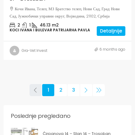
Кочи Ивана, Телеп, МЗ Братство телеп, Нови Сад, Град Нови
Сад, Јужнобачки управни округ, Војводина, 21102, Србија
2
1
46.13
m2
KOCI IVANA I BULEVAR PATRIJARHA PAVLA
Detaljnije
6 months ago
Gra-Vet Invest
1
2
3
Poslednje pregledano
Ćirpanova 14 – Stan 14 – Trosoban