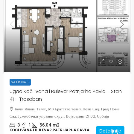
NA PRODAJU
Ugao Koči Ivana i Bulevar Patrijarha Pavla – Stan
41 – Trosoban
Кочи Ивана, Телеп, МЗ Братство телеп, Нови Сад, Град Нови
Сад, Јужнобачки управни округ, Војводина, 21102, Србија
3
1
56.04
m2
KOCI IVANA I BULEVAR PATRIJARHA PAVLA
Detaljnije