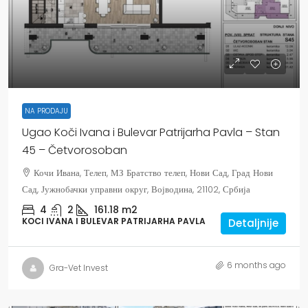
NA PRODAJU
Ugao Koči Ivana i Bulevar Patrijarha Pavla – Stan
45 – Četvorosoban
Кочи Ивана, Телеп, МЗ Братство телеп, Нови Сад, Град Нови
Сад, Јужнобачки управни округ, Војводина, 21102, Србија
4
2
161.18
m2
KOCI IVANA I BULEVAR PATRIJARHA PAVLA
Detaljnije
6 months ago
Gra-Vet Invest