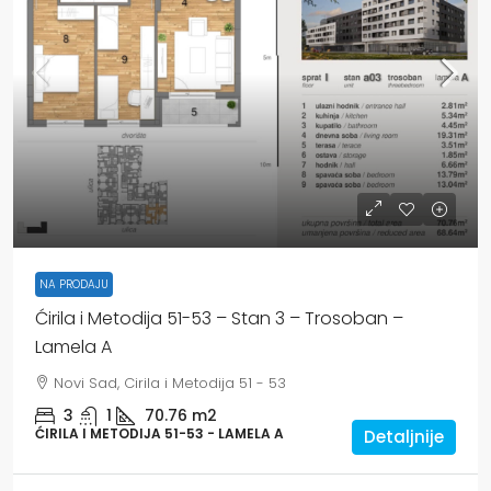
NA PRODAJU
Ćirila i Metodija 51-53 – Stan 3 – Trosoban –
Lamela A
Novi Sad, Cirila i Metodija 51 - 53
3
1
70.76
m2
ĆIRILA I METODIJA 51-53 - LAMELA A
Detaljnije