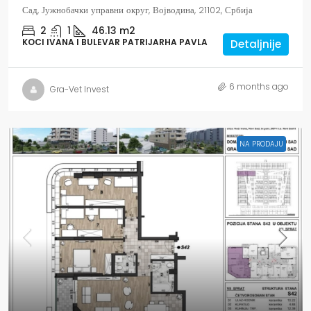
Сад, Јужнобачки управни округ, Војводина, 21102, Србија
2
1
46.13
m2
KOCI IVANA I BULEVAR PATRIJARHA PAVLA
Detaljnije
6 months ago
Gra-Vet Invest
NA PRODAJU