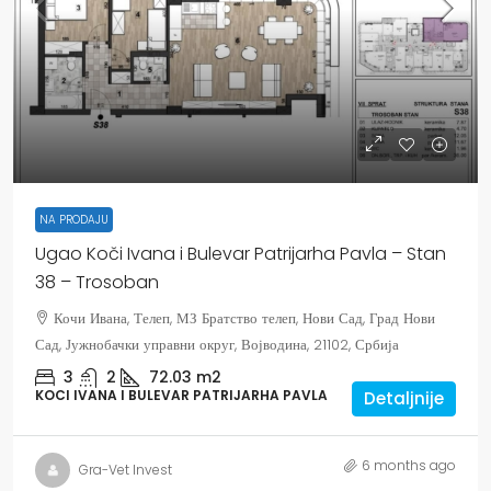
NA PRODAJU
Ugao Koči Ivana i Bulevar Patrijarha Pavla – Stan
38 – Trosoban
Кочи Ивана, Телеп, МЗ Братство телеп, Нови Сад, Град Нови
Сад, Јужнобачки управни округ, Војводина, 21102, Србија
3
2
72.03
m2
KOCI IVANA I BULEVAR PATRIJARHA PAVLA
Detaljnije
6 months ago
Gra-Vet Invest