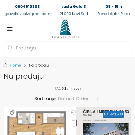
0604910303
Lasla Gala 3
08 - 15 h
gravetinvest@gmail.com
21 000 Novi Sad
Ponedeljak - Petak
Home
Na prodaju
Na prodaju
174 Stanova
Sortiranje:
Default Order
NA PRODAJU