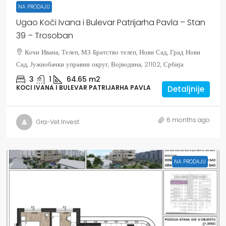
NA PRODAJU
Ugao Koči Ivana i Bulevar Patrijarha Pavla – Stan
39 – Trosoban
Кочи Ивана, Телеп, МЗ Братство телеп, Нови Сад, Град Нови
Сад, Јужнобачки управни округ, Војводина, 21102, Србија
3
1
64.65
m2
KOCI IVANA I BULEVAR PATRIJARHA PAVLA
Detaljnije
6 months ago
Gra-Vet Invest
NA PRODAJU