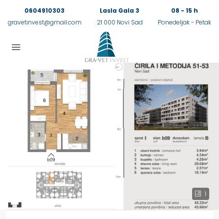
0604910303
Lasla Gala 3
08 - 15 h
gravetinvest@gmail.com
21 000 Novi Sad
Ponedeljak - Petak
1