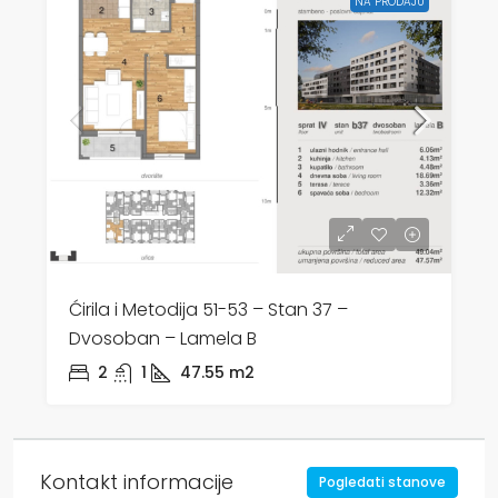
NA PRODAJU
Ćirila i Metodija 51-53 – Stan 37 –
Dvosoban – Lamela B
2
1
47.55
m2
Kontakt informacije
Pogledati stanove