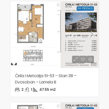
NA PRODAJU
Ćirila i Metodija 51-53 – Stan 38 –
Dvosoban – Lamela B
2
1
47.55
m2