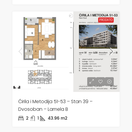
PRODATO
Ćirila i Metodija 51-53 – Stan 39 –
Dvosoban – Lamela B
2
1
43.96
m2