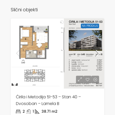
Slični objekti
NA PRODAJU
Ćirila i Metodija 51-53 – Stan 40 –
Dvosoban – Lamela B
2
1
38.71
m2