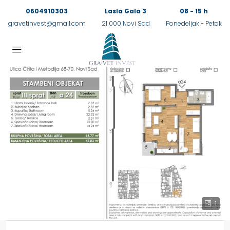
0604910303
Lasla Gala 3
08 - 15 h
gravetinvest@gmail.com
21 000 Novi Sad
Ponedeljak - Petak
1