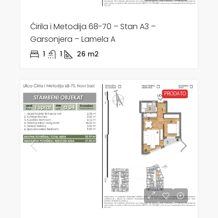
Ćirila i Metodija 68-70 – Stan A3 –
Garsonjera – Lamela A
1
1
26
m2
PRODATO