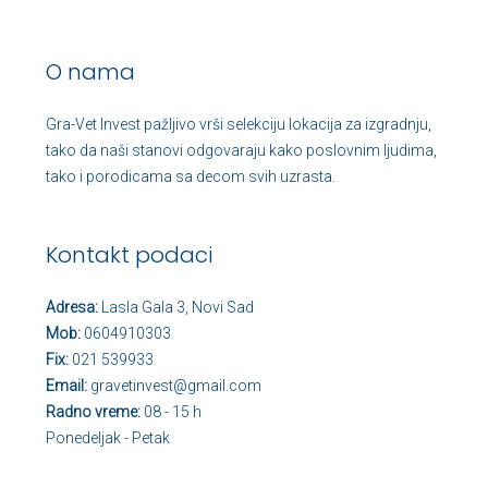
O nama
Gra-Vet Invest pažljivo vrši selekciju lokacija za izgradnju,
tako da naši stanovi odgovaraju kako poslovnim ljudima,
tako i porodicama sa decom svih uzrasta.
Kontakt podaci
Adresa:
Lasla Gala 3, Novi Sad
Mob:
0604910303
Fix:
021 539933
Email:
gravetinvest@gmail.com
Radno vreme:
08 - 15 h
Ponedeljak - Petak