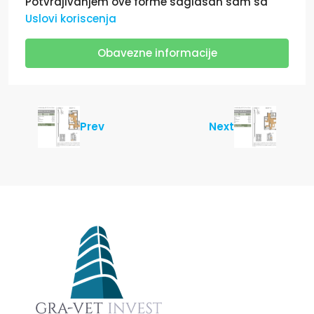
Potvrdjivanjem ove forme saglasan sam sa
Uslovi koriscenja
Obavezne informacije
Prev
Next