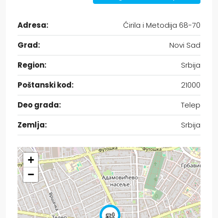
Adresa:
Ćirila i Metodija 68-70
Grad:
Novi Sad
Region:
Srbija
Poštanski kod:
21000
Deo grada:
Telep
Zemlja:
Srbija
+
−