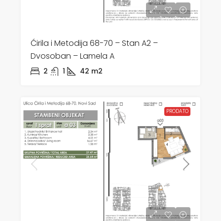
Ćirila i Metodija 68-70 – Stan A2 –
Dvosoban – Lamela A
2
1
42
m2
PRODATO