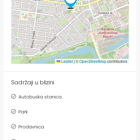
Leaflet
|
©
OpenStreetMap
contributors
Sadržaji u blizini
Autobuska stanica
Park
Prodavnica