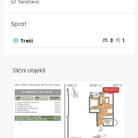
Teretana
Sprat
3
1
Treći
Slični objekti
PRODATO