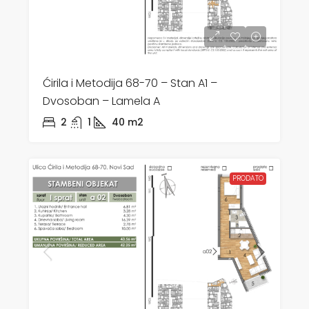
Ćirila i Metodija 68-70 – Stan A1 –
Dvosoban – Lamela A
2
1
40
m2
PRODATO