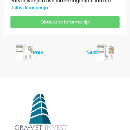
Potvrdjivanjem ove forme saglasan sam sa
Uslovi koriscenja
Obavezne informacije
Prev
Next