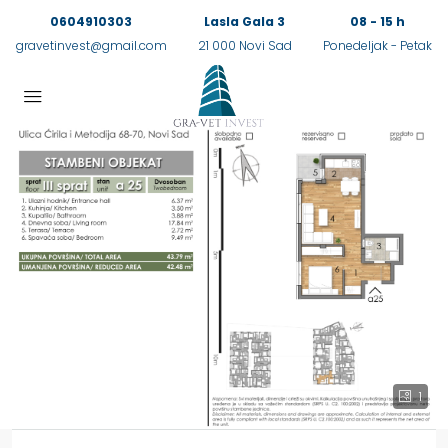
0604910303
Lasla Gala 3
08 - 15 h
gravetinvest@gmail.com
21 000 Novi Sad
Ponedeljak - Petak
1