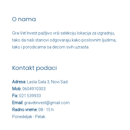
O nama
Gra-Vet Invest pažljivo vrši selekciju lokacija za izgradnju,
tako da naši stanovi odgovaraju kako poslovnim ljudima,
tako i porodicama sa decom svih uzrasta.
Kontakt podaci
Adresa:
Lasla Gala 3, Novi Sad
Mob:
0604910303
Fix:
021 539933
Email:
gravetinvest@gmail.com
Radno vreme:
08 - 15 h
Ponedeljak - Petak