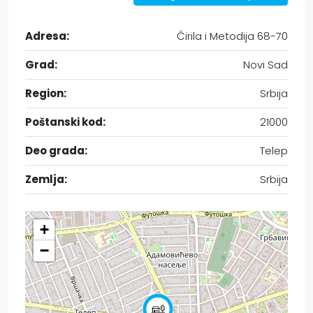
Adresa:
Ćirila i Metodija 68-70
Grad:
Novi Sad
Region:
Srbija
Poštanski kod:
21000
Deo grada:
Telep
Zemlja:
Srbija
+
−