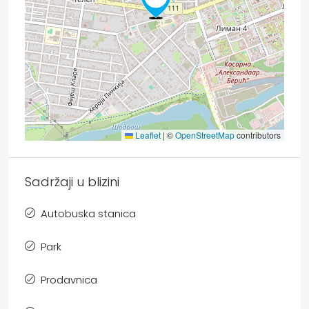
Leaflet
|
©
OpenStreetMap
contributors
Sadržaji u blizini
Autobuska stanica
Park
Prodavnica