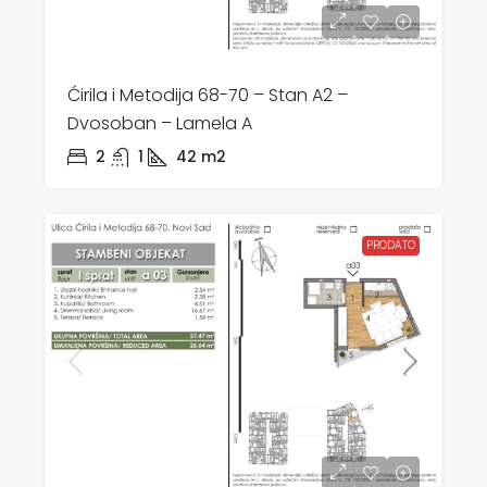
Ćirila i Metodija 68-70 – Stan A2 –
Dvosoban – Lamela A
2
1
42
m2
PRODATO