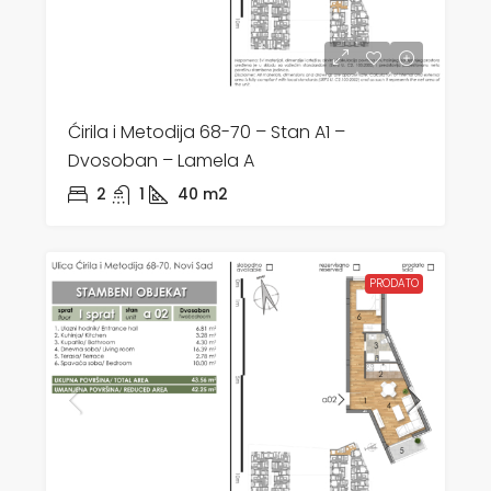
Ćirila i Metodija 68-70 – Stan A1 –
Dvosoban – Lamela A
2
1
40
m2
PRODATO