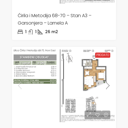
Ćirila i Metodija 68-70 – Stan A3 –
Garsonjera – Lamela A
1
1
26
m2
PRODATO