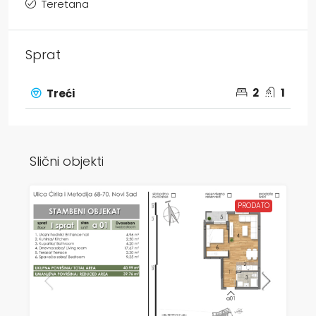
Teretana
Sprat
2
1
Treći
Slični objekti
PRODATO