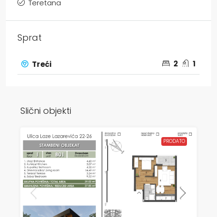
Teretana
Sprat
2
1
Treći
Slični objekti
PRODATO