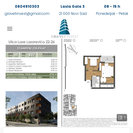
0604910303
Lasla Gala 3
08 - 15 h
gravetinvest@gmail.com
21 000 Novi Sad
Ponedeljak - Petak
1