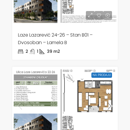
Laze Lazarević 24-26 – Stan B01 –
Dvosoban – Lamela B
2
1
39
m2
NA PRODAJU