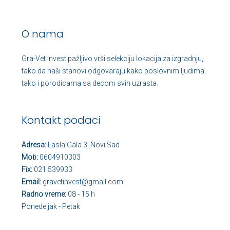
O nama
Gra-Vet Invest pažljivo vrši selekciju lokacija za izgradnju,
tako da naši stanovi odgovaraju kako poslovnim ljudima,
tako i porodicama sa decom svih uzrasta.
Kontakt podaci
Adresa:
Lasla Gala 3, Novi Sad
Mob:
0604910303
Fix:
021 539933
Email:
gravetinvest@gmail.com
Radno vreme:
08 - 15 h
Ponedeljak - Petak