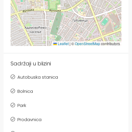
Leaflet
|
©
OpenStreetMap
contributors
Sadržaji u blizini
Autobuska stanica
Bolnica
Park
Prodavnica