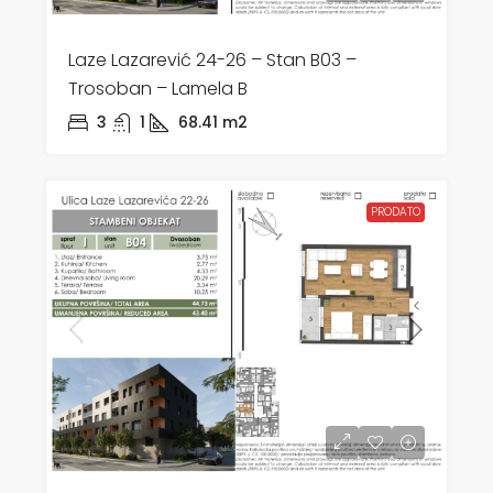
Laze Lazarević 24-26 – Stan B03 –
Trosoban – Lamela B
3
1
68.41
m2
PRODATO