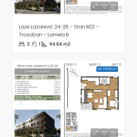
Laze Lazarević 24-26 – Stan B02 –
Trosoban – Lamela B
3
1
64.64
m2
NA PRODAJU