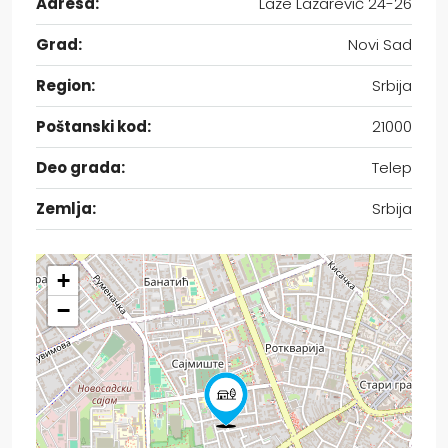
Adresa:
Laze Lazarević 24-26
Grad:
Novi Sad
Region:
Srbija
Poštanski kod:
21000
Deo grada:
Telep
Zemlja:
Srbija
+
−