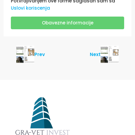
Potvrdjivanjem ove forme saglasan sam sa
Uslovi koriscenja
Obavezne informacije
Prev
Next