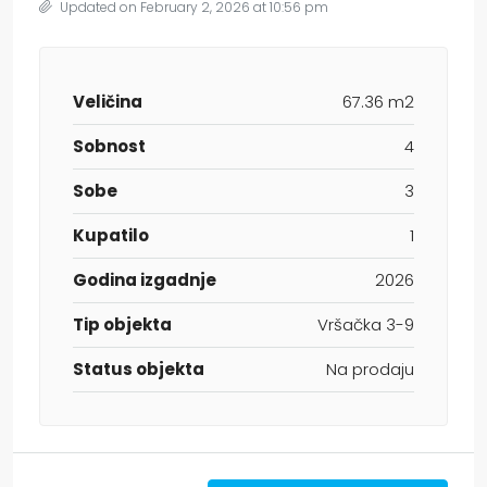
Updated on February 2, 2026 at 10:56 pm
Veličina
67.36 m2
Sobnost
4
Sobe
3
Kupatilo
1
Godina izgadnje
2026
Tip objekta
Vršačka 3-9
Status objekta
Na prodaju