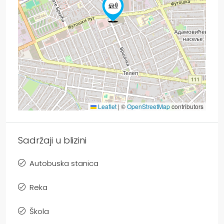
Leaflet
|
©
OpenStreetMap
contributors
Sadržaji u blizini
Autobuska stanica
Reka
Škola