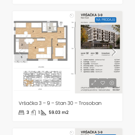
NA PRODAJU
Vršačka 3 – 9 – Stan 30 – Trosoban
3
1
59.03
m2