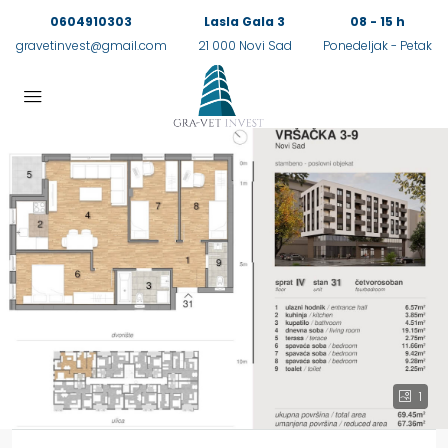
0604910303
Lasla Gala 3
08 - 15 h
gravetinvest@gmail.com
21 000 Novi Sad
Ponedeljak - Petak
1