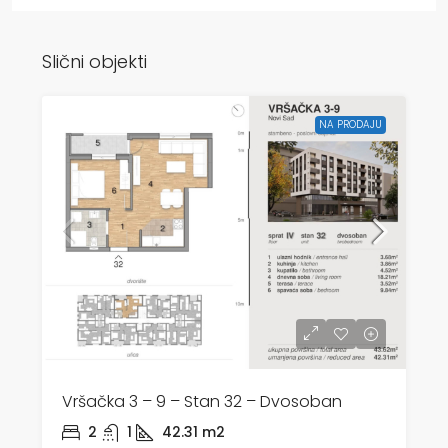
Slični objekti
NA PRODAJU
Vršačka 3 – 9 – Stan 32 – Dvosoban
2
1
42.31
m2